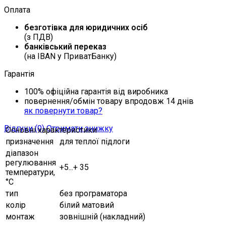
Оплата
безготівка для юридичних осіб
(з ПДВ)
банківський переказ
(на IBAN у ПриватБанку)
Гарантія
100% офіційна гарантія від виробника
повернення/обмін товару впродовж 14 днів
як повернути товар?
Відгуки (0)
Отримати знижку
Основні характеристики
призначення
для теплої підлоги
діапазон
регулювання
+5...+ 35
температури,
°C
тип
без програматора
колір
білий матовий
монтаж
зовнішній (накладний)