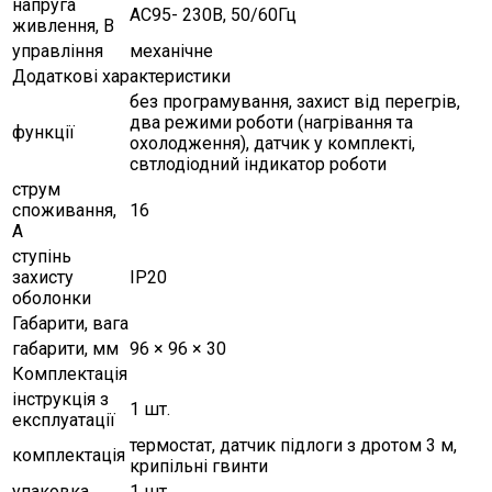
напруга
AC95- 230В, 50/60Гц
живлення, В
управління
механічне
Додаткові характеристики
без програмування, захист від перегрів,
два режими роботи (нагрівання та
функції
охолодження), датчик у комплекті,
свтлодіодний індикатор роботи
струм
споживання,
16
А
ступінь
захисту
ІР20
оболонки
Габарити, вага
габарити, мм
96 × 96 × 30
Комплектація
інструкція з
1 шт.
експлуатації
термостат, датчик підлоги з дротом 3 м,
комплектація
крипільні гвинти
упаковка
1 шт.