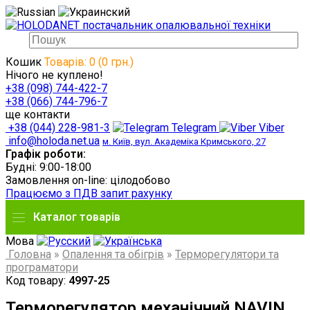
Кошик
Товарів: 0 (0 грн.)
Нічого не куплено!
+38 (098) 744-422-7
+38 (066) 744-796-7
ще контакти
+38 (044) 228-981-3
Telegram
Viber
info@holoda.net.ua
м. Київ, вул. Академіка Кримського, 27
Графік роботи:
Будні: 9:00-18:00
Замовлення on-line: цілодобово
Працюємо з ПДВ запит рахунку
Каталог товарів
Мова
Головна
»
Опалення та обігрів
»
Терморегулятори та
програматори
Код товару:
4997-25
Терморегулятор механічний NAVIN