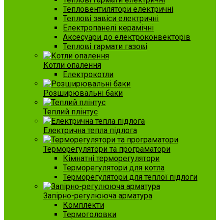
Тепловентилятори електричні
Теплові завіси електричні
Електропанелі керамічні
Аксесуари до електроконвекторів
Теплові гармати газові
Котли опалення
Електрокотли
Розширювальні баки
Теплий плінтус
Електрична тепла підлога
Терморегулятори та програматори
Кімнатні терморегулятори
Терморегулятори для котла
Терморегулятори для теплої підлоги
Запірно-регулююча арматура
Комплекти
Термоголовки