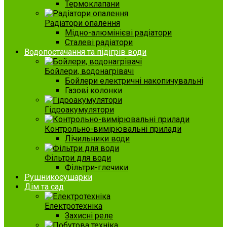
Термоклапани
Радіатори опалення
Мідно-алюмінієві радіатори
Сталеві радіатори
Водопостачання та підігрів води
Бойлери, водонагрівачі
Бойлери електричні накопичувальні
Газові колонки
Гідроакумулятори
Контрольно-вимірювальні прилади
Лічильники води
Фільтри для води
Фільтри-глечики
Рушникосушарки
Дім та сад
Електротехніка
Захисні реле