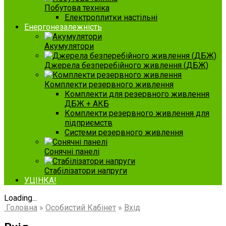
Побутова техніка
Електроплитки настільні
Енергонезалежність
Акумулятори
Джерела безперебійного живлення (ДБЖ)
Комплекти резервного живлення
Комплекти для резервного живлення
ДБЖ + АКБ
Комплекти резервного живлення для
підприємств
Системи резервного живлення
Сонячні панелі
Стабілізатори напруги
УЦІНКА!
Loading...
Головна
»
Особистий Кабінет
»
Вхід