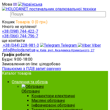
Мова
Кошик
Товарів: 0 (0 грн.)
Нічого не куплено!
+38 (098) 744-422-7
+38 (066) 744-796-7
ще контакти
+38 (044) 228-981-3
Telegram
Viber
info@holoda.net.ua
м. Київ, вул. Академіка Кримського, 27
Графік роботи:
Будні: 9:00-18:00
Замовлення on-line: цілодобово
Працюємо з ПДВ запит рахунку
Каталог товарів
Опалення та обігрів
Обігрівачі
Конвектори електричні
Масляні обігрівачі
Інфрачервоні обігрівачі
Теплові гармати електричні