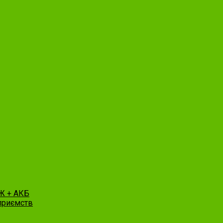
Ж + АКБ
приємств