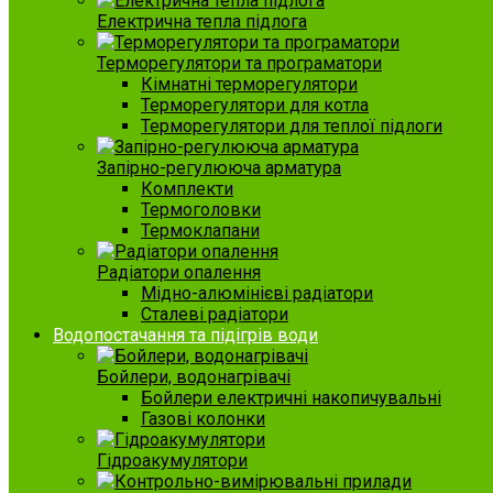
Електрична тепла підлога
Терморегулятори та програматори
Кімнатні терморегулятори
Терморегулятори для котла
Терморегулятори для теплої підлоги
Запірно-регулююча арматура
Комплекти
Термоголовки
Термоклапани
Радіатори опалення
Мідно-алюмінієві радіатори
Сталеві радіатори
Водопостачання та підігрів води
Бойлери, водонагрівачі
Бойлери електричні накопичувальні
Газові колонки
Гідроакумулятори