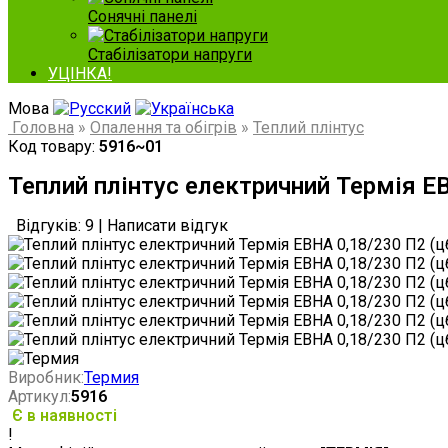
Сонячні панелі
Стабілізатори напруги
УЦІНКА!
Мова
Головна
»
Опалення та обігрів
»
Теплий плінтус
Код товару:
5916~01
Теплий плінтус електричний Термія ЕВ
Відгуків: 9
|
Написати відгук
Виробник:
Термия
Артикул:
5916
Є в наявності
!