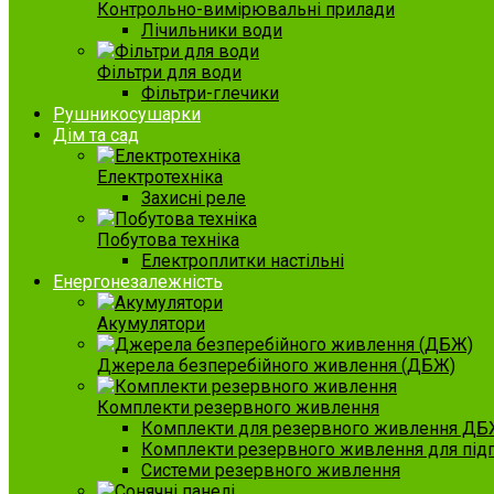
Контрольно-вимірювальні прилади
Лічильники води
Фільтри для води
Фільтри-глечики
Рушникосушарки
Дім та сад
Електротехніка
Захисні реле
Побутова техніка
Електроплитки настільні
Енергонезалежність
Акумулятори
Джерела безперебійного живлення (ДБЖ)
Комплекти резервного живлення
Комплекти для резервного живлення ДБ
Комплекти резервного живлення для під
Системи резервного живлення