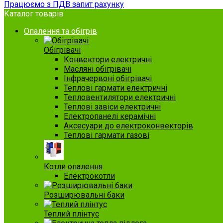
Працюємо з ПДВ запит рахунку
Каталог товарів
Опалення та обігрів
Обігрівачі
Конвектори електричні
Масляні обігрівачі
Інфрачервоні обігрівачі
Теплові гармати електричні
Тепловентилятори електричні
Теплові завіси електричні
Електропанелі керамічні
Аксесуари до електроконвекторів
Теплові гармати газові
Котли опалення
Електрокотли
Розширювальні баки
Теплий плінтус