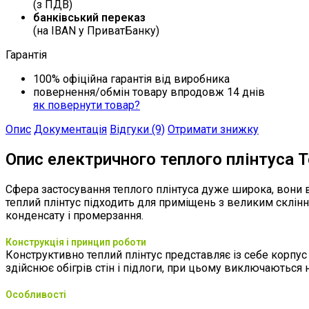
(з ПДВ)
банківський переказ
(на IBAN у ПриватБанку)
Гарантія
100% офіційна гарантія від виробника
повернення/обмін товару впродовж 14 днів
як повернути товар?
Опис
Документація
Відгуки (9)
Отримати знижку
Опис електричного теплого плінтуса Т
Сфера застосування теплого плінтуса дуже широка, вони ві
теплий плінтус підходить для приміщень з великим склінням
конденсату і промерзання.
Конструкція і принцип роботи
Конструктивно теплий плінтус представляє із себе корпус
здійснює обігрів стін і підлоги, при цьому виключаються не
Особливості