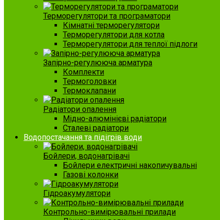
Терморегулятори та програматори
Кімнатні терморегулятори
Терморегулятори для котла
Терморегулятори для теплої підлоги
Запірно-регулююча арматура
Комплекти
Термоголовки
Термоклапани
Радіатори опалення
Мідно-алюмінієві радіатори
Сталеві радіатори
Водопостачання та підігрів води
Бойлери, водонагрівачі
Бойлери електричні накопичувальні
Газові колонки
Гідроакумулятори
Контрольно-вимірювальні прилади