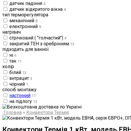
датчик падіння
4
датчик відкритого вікна
4
тип терморегулятора
механічний
8
електронний
9
нагрівач
стрічковий ( "голчастий")
4
закритий ТЕН з оребрінням
13
підходить для ванної
ні
6
так
11
колір
білий
13
антрацит
3
чорний
1
спосіб монтажу
настінний
17
на підлогу
13
Головна
»
Конвектори Термія
Конвектори Термія 1 кВт, модель ЕВ