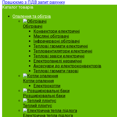
Працюємо з ПДВ запит рахунку
Каталог товарів
Опалення та обігрів
Обігрівачі
Конвектори електричні
Масляні обігрівачі
Інфрачервоні обігрівачі
Теплові гармати електричні
Тепловентилятори електричні
Теплові завіси електричні
Електропанелі керамічні
Аксесуари до електроконвекторів
Теплові гармати газові
Котли опалення
Електрокотли
Розширювальні баки
Теплий плінтус
Електрична тепла підлога