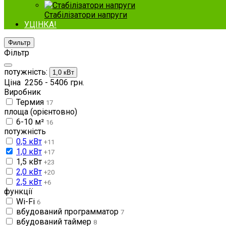
Стабілізатори напруги
УЦІНКА!
Фильтр
Фільтр
потужність:
1,0 кВт
Ціна
2256
-
5406
грн.
Виробник
Термия
17
площа (орієнтовно)
6-10 м²
16
потужність
0,5 кВт
+11
1,0 кВт
+17
1,5 кВт
+23
2,0 кВт
+20
2,5 кВт
+6
функції
Wi-Fi
6
вбудований программатор
7
вбудований таймер
8