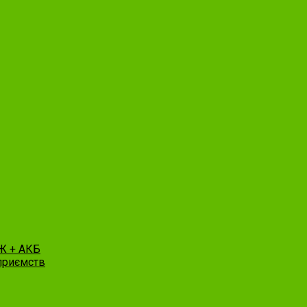
Ж + АКБ
приємств