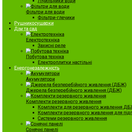
Лічильники води
Фільтри для води
Фільтри-глечики
Рушникосушарки
Дім та сад
Електротехніка
Захисні реле
Побутова техніка
Електроплитки настільні
Енергонезалежність
Акумулятори
Джерела безперебійного живлення (ДБЖ)
Комплекти резервного живлення
Комплекти для резервного живлення ДБ
Комплекти резервного живлення для під
Системи резервного живлення
Сонячні панелі