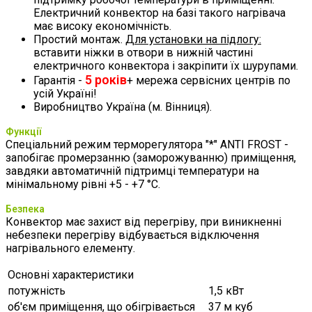
Електричний конвектор на базі такого нагрівача
має високу економічність.
Простий монтаж.
Для установки на підлогу:
вставити ніжки в отвори в нижній частині
електричного конвектора і закріпити їх шурупами.
5 років
Гарантія -
+ мережа сервісних центрів по
усій Україні!
Виробництво Україна (м. Вінниця).
Функції
Спеціальний режим терморегулятора "*" ANTI FROST -
запобігає промерзанню (заморожуванню) приміщення,
завдяки автоматичній підтримці температури на
мінімальному рівні +5 - +7 °С.
Безпека
Конвектор має захист від перегріву, при виникненні
небезпеки перегріву відбувається відключення
нагрівального елементу.
Основні характеристики
потужність
1,5 кВт
об'єм приміщення, що обігрівається
37 м куб