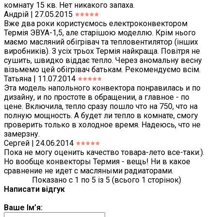
комнату 15 кв. Нет никакого запаха.
Андрій | 27.05.2015
Вже два роки користуємось електроконвектором
Термія ЭВУА-1,5, але старішою моделлю. Крім нього
маємо масляний обігрівач та тепловентилятор (інших
виробників). З усіх трьох Термія найкраща. Повітря не
сушить, швидко віддає тепло. Через аномальну весну
візьмемо цей обігрівач батькам. Рекомендуємо всім.
Татьяна | 11.07.2014
Эта модель напольного конвектора понравилась и по
дизайну, и по простоте в обращении, а главное - по
цене. Включила, тепло сразу пошло что на 750, что на
полную мощность. А будет ли тепло в комнате, смогу
проверить только в холодное время. Надеюсь, что не
замерзну.
Сергей | 24.06.2014
Пока не могу оценить качество товара-лето все-таки:).
Но вообще конвекторы Термия - вещь! Ни в какое
сравнение не идет с масляными радиаторами.
Показано с 1 по 5 із 5 (всього 1 сторінок)
Написати відгук
Ваше Ім’я: