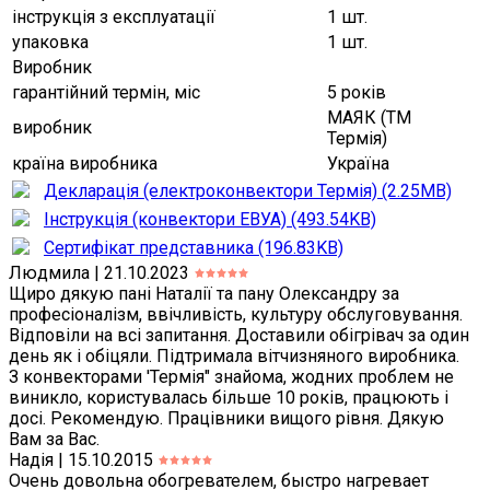
інструкція з експлуатації
1 шт.
упаковка
1 шт.
Виробник
гарантійний термін, міс
5 років
МАЯК (ТМ
виробник
Термія)
країна виробника
Україна
Декларація (електроконвектори Термія) (2.25MB)
Інструкція (конвектори ЕВУА) (493.54KB)
Сертифікат представника (196.83KB)
Людмила | 21.10.2023
Щиро дякую пані Наталії та пану Олександру за
професіоналізм, ввічливість, культуру обслуговування.
Відповіли на всі запитання. Доставили обігрівач за один
день як і обіцяли. Підтримала вітчизняного виробника.
З конвекторами 'Термія" знайома, жодних проблем не
виникло, користувалась більше 10 років, працюють і
досі. Рекомендую. Працівники вищого рівня. Дякую
Вам за Вас.
Надія | 15.10.2015
Очень довольна обогревателем, быстро нагревает