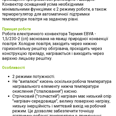
Конвектор оснащений усіма необхідними
мінімальними функціями: є 2 режиму роботи, а також
терморегулятор для автоматичної підтримки
температури повітря на заданому рівні.
Принцип роботи
Робота електричного конвектора Термия ЕВУА -
1,5/230-2 (сп) заснована на явищі природної конвекції
повітря. Холодне повітря, заходить через нижню
горизонтальну решітку обігрівача, проходить через
конструкцію приладу, нагрівається і виходить через
верхню лицьову решітку.
Особливості
2 режими потужності.
Не "випалює" кисень оскільки робоча температура
нагрівального елементу нижча температури
окислення ("спалювання") кисню.
Стрічковий ("голчастий") нагрівач має низький опір
"нагрівач-середовище", велику поверхню нагріву,
низьку інерційність і миттєвий вихід на робочий
режим. Це дозволяє забезпечити точнішу
підтримку робочої температури в приміщенні.