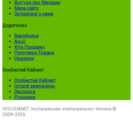
Відгуки про Магазин
Мапа сайту
Зв’язатися з нами
Додатково
Виробники
Акції
Хіти Продажу
Популярні Товари
Новинки
Особистий Кабінет
Особистий Кабінет
Історія замовлень
Закладки
Розсилка
HOLODANET постачальник опалювальної техніки ©
2009-2026