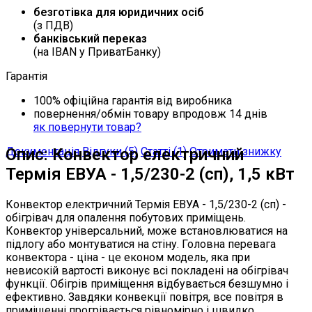
безготівка для юридичних осіб
(з ПДВ)
банківський переказ
(на IBAN у ПриватБанку)
Гарантія
100% офіційна гарантія від виробника
повернення/обмін товару впродовж 14 днів
як повернути товар?
Документація
Опис: Конвектор електричний
Відгуки (5)
Статті (1)
Отримати знижку
Термія ЕВУА - 1,5/230-2 (сп), 1,5 кВт
Конвектор електричний Термія ЕВУА - 1,5/230-2 (сп) -
обігрівач для опалення побутових приміщень.
Конвектор універсальний, може встановлюватися на
підлогу або монтуватися на стіну. Головна перевага
конвектора - ціна - це економ модель, яка при
невисокій вартості виконує всі покладені на обігрівач
функції. Обігрів приміщення відбувається безшумно і
ефективно. Завдяки конвекції повітря, все повітря в
приміщенні прогрівається рівномірно і швидко.