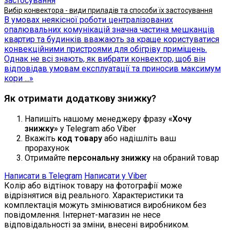
Вибір конвектора - види приладів та способи їх застосування
В умовах неякісної роботи централізованих
опалювальних комунікацій значна частина мешканців
квартир та будинків вважають за краще користуватися
конвекційними пристроями для обігріву приміщень.
Однак не всі знають, як вибрати конвектор, щоб він
відповідав умовам експлуатації та приносив максимум
кори ...»
Як отримати додаткову знижку?
Напишіть нашому менеджеру фразу
«Хочу
знижку»
у Telegram або Viber
Вкажіть
код товару
або надішліть ваш
прорахунок
Отримайте
персональну знижку
на обраний товар
Написати в Telegram
Написати у Viber
Колір або відтінок товару на фотографії може
відрізнятися від реального. Характеристики та
комплектація можуть змінюватися виробником без
повідомлення. Інтернет-магазин не несе
відповідальності за зміни, внесені виробником.