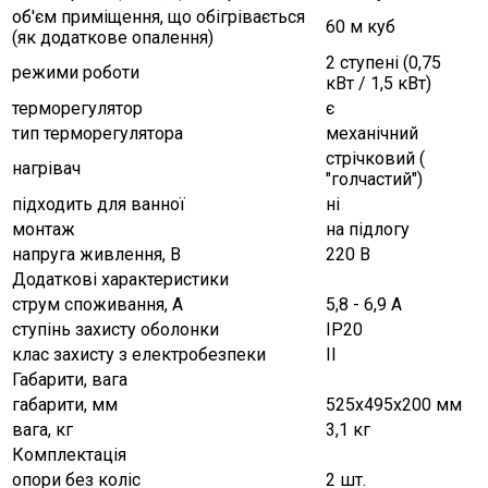
об'єм приміщення, що обігрівається
60 м куб
(як додаткове опалення)
2 ступені (0,75
режими роботи
кВт / 1,5 кВт)
терморегулятор
є
тип терморегулятора
механічний
стрічковий (
нагрівач
"голчастий")
підходить для ванної
ні
монтаж
на підлогу
напруга живлення, В
220 В
Додаткові характеристики
струм споживання, А
5,8 - 6,9 А
ступінь захисту оболонки
ІР20
клас захисту з електробезпеки
ІІ
Габарити, вага
габарити, мм
525х495х200 мм
вага, кг
3,1 кг
Комплектація
опори без коліс
2 шт.