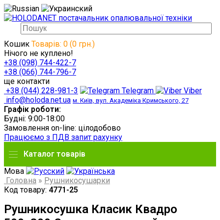
Кошик
Товарів: 0 (0 грн.)
Нічого не куплено!
+38 (098) 744-422-7
+38 (066) 744-796-7
ще контакти
+38 (044) 228-981-3
Telegram
Viber
info@holoda.net.ua
м. Київ, вул. Академіка Кримського, 27
Графік роботи:
Будні: 9:00-18:00
Замовлення on-line: цілодобово
Працюємо з ПДВ запит рахунку
Каталог товарів
Мова
Головна
»
Рушникосушарки
Код товару:
4771-25
Рушникосушка Класик Квадро