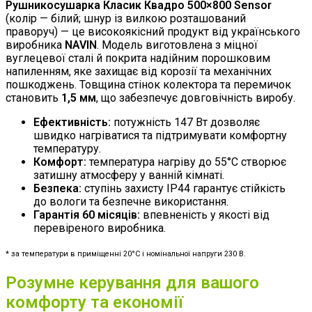
Рушникосушарка Класик Квадро 500×800 Sensor
(колір — білий; шнур із вилкою розташований
праворуч) — це високоякісний продукт від українського
виробника
NAVIN
. Модель виготовлена з міцної
вуглецевої сталі й покрита надійним порошковим
напиленням, яке захищає від корозії та механічних
пошкоджень. Товщина стінок колектора та перемичок
становить
1,5 мм
, що забезпечує довговічність виробу.
Ефективність:
потужність 147 Вт дозволяє
швидко нагріватися та підтримувати комфортну
температуру.
Комфорт:
температура нагріву до 55°C створює
затишну атмосферу у ванній кімнаті.
Безпека:
ступінь захисту IP44 гарантує стійкість
до вологи та безпечне використання.
Гарантія 60 місяців:
впевненість у якості від
перевіреного виробника.
* за температури в приміщенні 20°C і номінальної напруги 230 В.
Розумне керування для вашого
комфорту та економії