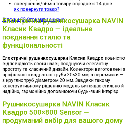
повернення/обмін товару впродовж 14 днів
як повернути товар?
Відгуки (0)
Електрична рушникосушарка NAVIN
Отримати знижку
Класик Квадро — ідеальне
поєднання стилю та
функціональності
Електричні рушникосушарки Класик Квадро
повністю
відповідають своїй назві, поєднуючи елегантну
простоту та класичний дизайн. Колектори виготовлені з
профільної квадратної труби 30×30 мм, а перемички —
з круглих труб діаметром 20 мм. Завдяки такому
конструктивному рішенню модель виглядає стильно й
надійно, гармонійно доповнюючи будь-який інтер'єр.
Рушникосушарка NAVIN Класик
Квадро 500×800 Sensor —
продуманий вибір для вашого дому