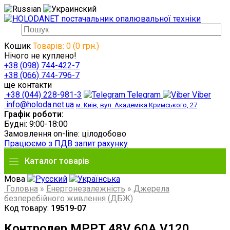
Кошик
Товарів: 0 (0 грн.)
Нічого не куплено!
+38 (098) 744-422-7
+38 (066) 744-796-7
ще контакти
+38 (044) 228-981-3
Telegram
Viber
info@holoda.net.ua
м. Київ, вул. Академіка Кримського, 27
Графік роботи:
Будні: 9:00-18:00
Замовлення on-line: цілодобово
Працюємо з ПДВ запит рахунку
Каталог товарів
Мова
Головна
»
Енергонезалежність
»
Джерела
безперебійного живлення (ДБЖ)
Код товару:
19519-07
Контролер MPPT 48V 60А V120