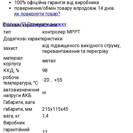
100% офіційна гарантія від виробника
повернення/обмін товару впродовж 14 днів
як повернути товар?
Відгуки (0)
Отримати знижку
Основні характеристики
тип
контролер МРРТ
Додаткові характеристики
від підвищеного вихідного струму,
захист
перевантаження та перегріву
матеріал
метал
корпусу
ККД, %
98
робоча
-20 ... +55
температура, °C
автовизначення
ні
напруги АКБ
Габарити, вага
габарити, мм
215х115х45
вага, кг
1,4
Виробник
гарантійний
12