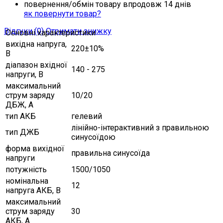
повернення/обмін товару впродовж 14 днів
як повернути товар?
Відгуки (0)
Отримати знижку
Основні характеристики
вихідна напруга,
220±10%
В
діапазон вхідної
140 - 275
напруги, В
максимальний
струм заряду
10/20
ДБЖ, A
тип АКБ
гелевий
лінійно-інтерактивний з правильною
тип ДЖБ
синусоїдою
форма вихідної
правильна синусоїда
напруги
потужність
1500/1050
номінальна
12
напруга АКБ, В
максимальний
струм заряду
30
АКБ, A