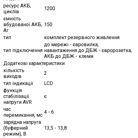
ресурс АКБ,
1200
циклів
ємність
вбудованої АКБ,
150
Аг
тип
комплект резервного живлення
до мережі - євровилка;
тип підключення
навантаження до ДБЖ - євророзетка;
АКБ до ДБЖ - клеми
Додаткові характеристики
кількість
2
виходів
тип індикації
LCD
функція
стабілізації
є
напруги AVR
час
4 - 6
перемикання, мс
зарядна напруга
(буферний
13,5 - 13,8
режим), В