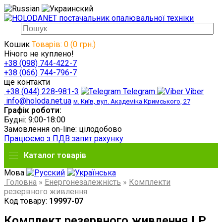
Кошик
Товарів: 0 (0 грн.)
Нічого не куплено!
+38 (098) 744-422-7
+38 (066) 744-796-7
ще контакти
+38 (044) 228-981-3
Telegram
Viber
info@holoda.net.ua
м. Київ, вул. Академіка Кримського, 27
Графік роботи:
Будні: 9:00-18:00
Замовлення on-line: цілодобово
Працюємо з ПДВ запит рахунку
Каталог товарів
Мова
Головна
»
Енергонезалежність
»
Комплекти
резервного живлення
Код товару:
19997-07
Комплект резервного живлення LP