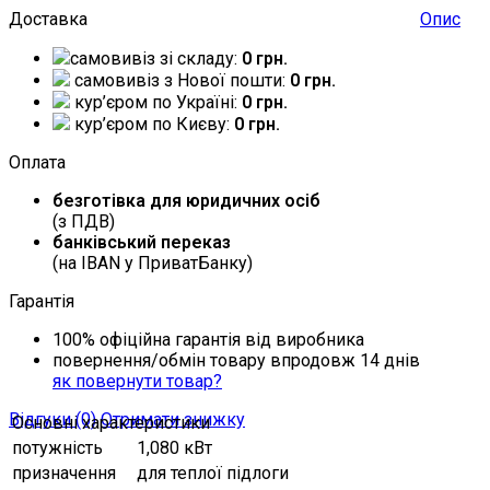
Доставка
Опис
самовивіз зі складу:
0 грн.
самовивіз з Нової пошти:
0 грн.
кур’єром по Україні:
0 грн.
кур’єром по Києву:
0 грн.
Оплата
безготівка для юридичних осіб
(з ПДВ)
банківський переказ
(на IBAN у ПриватБанку)
Гарантія
100% офіційна гарантія від виробника
повернення/обмін товару впродовж 14 днів
як повернути товар?
Відгуки (0)
Отримати знижку
Основні характеристики
потужність
1,080 кВт
призначення
для теплої підлоги