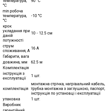
температура,
90 °C
°C
min робоча
температура,
-10 °C
°C
крок
укладання при
10 - 12.5 см
даній
потужності
струм
16 А
споживання, А
Габарити, вага
довжина, мм
62.5 м
Комплектація
інструкція з
1 шт.
експлуатації
монтажна стрічка, нагрівальний кабель,
комплектація
трубка монтажна з заглушкою, паспорт,
інструкція по установці і експлуатації
упаковка
1 шт.
Виробник
гарантійний