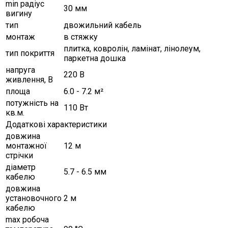
min радіус
30 мм
вигину
тип
двожильний кабель
монтаж
в стяжку
плитка, ковролін, ламінат, лінолеум,
тип покриття
паркетна дошка
напруга
220 В
живлення, В
площа
6.0 - 7.2 м²
потужність на
110 Вт
кв.м.
Додаткові характеристики
довжина
монтажної
12 м
стрічки
діаметр
5.7 - 6.5 мм
кабелю
довжина
установочного
2 м
кабелю
max робоча