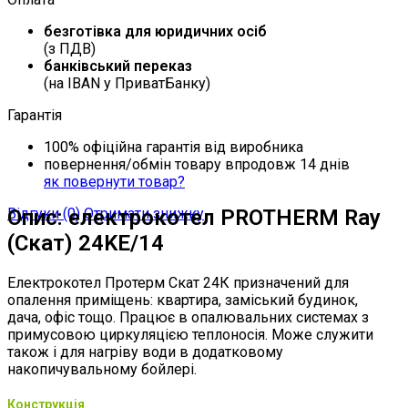
безготівка для юридичних осіб
(з ПДВ)
банківський переказ
(на IBAN у ПриватБанку)
Гарантія
100% офіційна гарантія від виробника
повернення/обмін товару впродовж 14 днів
як повернути товар?
Відгуки (0)
Опис: електрокотел PROTHERM Ray
Отримати знижку
(Скат) 24KE/14
Електрокотел Протерм Скат 24К призначений для
опалення приміщень: квартира, заміський будинок,
дача, офіс тощо. Працює в опалювальних системах з
примусовою циркуляцією теплоносія. Може служити
також і для нагріву води в додатковому
накопичувальному бойлері.
Конструкція