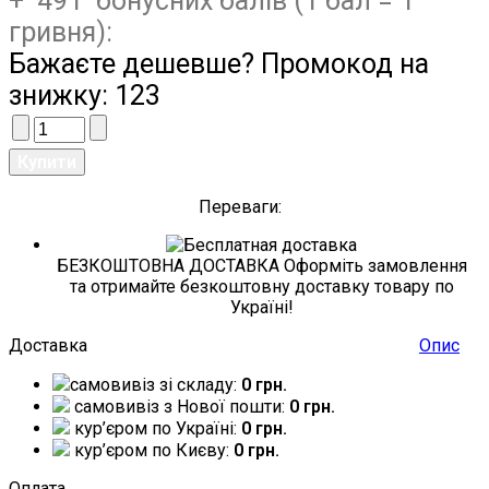
+ 491 бонусних балів (1 бал = 1
гривня):
Бажаєте дешевше? Промокод на
знижку:
123
Переваги:
БЕЗКОШТОВНА ДОСТАВКА Оформіть замовлення
та отримайте безкоштовну доставку товару по
Україні!
Доставка
Опис
самовивіз зі складу:
0 грн.
самовивіз з Нової пошти:
0 грн.
кур’єром по Україні:
0 грн.
кур’єром по Києву:
0 грн.
Оплата