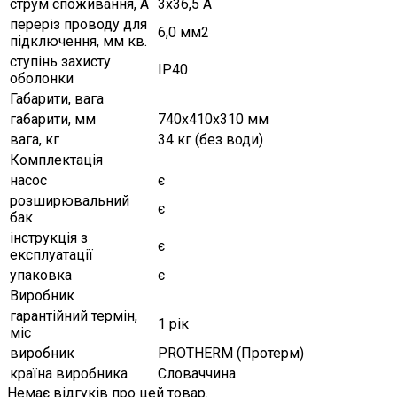
струм споживання, А
3х36,5 А
переріз проводу для
6,0 мм2
підключення, мм кв.
ступінь захисту
IP40
оболонки
Габарити, вага
габарити, мм
740х410х310 мм
вага, кг
34 кг (без води)
Комплектація
насос
є
розширювальний
є
бак
інструкція з
є
експлуатації
упаковка
є
Виробник
гарантійний термін,
1 рік
міс
виробник
PROTHERM (Протерм)
країна виробника
Словаччина
Немає відгуків про цей товар.