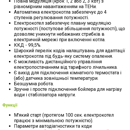
Повна модуляція (крок 1, 2 або 2, 3 кВт) з
рівномірним навантаженням на ТЕНи.
Автоматика електрокотла забезпечує до 4
ступенів регулювання потужності.
Електрокотел забезпечує плавну модуляцію
потужності (поступове збільшення потужності), що
дозволяє уникнути небажаних стрибків в
електричній мережі при включенні котла.
ККД - 99,5%.
Широкий перелік кодів налаштувань для адаптації
електрокотла під будь-яку систему опалення.
Є можливість дистанційного управління
електропостачанням від тарифного лічильника.
Є вихід для підключення кімнатного термостата і
(або) датчика зовнішньої температури.
Безшумна робота.
Зручне і просте підключення бойлера для нагріву
води і стабілізатора напруги.
Функції
М'який старт (протягом 100 сек. електрокотел
працює з мінімальною потужністю).
Параметри автодіагностики та коди