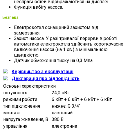
несправностей відображаються на дисплеї.
Функція вибігу насоса.
Безпека
Електрокотел оснащений захистом від
замерзання.
Захист насоса. У разі тривалої перерви в роботі
автоматика електрокотла здійснить короткочасне
включення насоса (на 1 хв.) з мінімальною
швидкістю.
Датчик обмеження тиску на 0,3 Мпа.
Керівництво з експлуатації
Декларація про відповідність
Основні характеристики
потужність
24,0 кВт
режими роботи
6 кВт + 6 кВт + 6 кВт + 6 кВт
тип підключення
нижнє, G 3/4"
монтаж
настінний
напруга живлення, В
380 В
управління
електронне