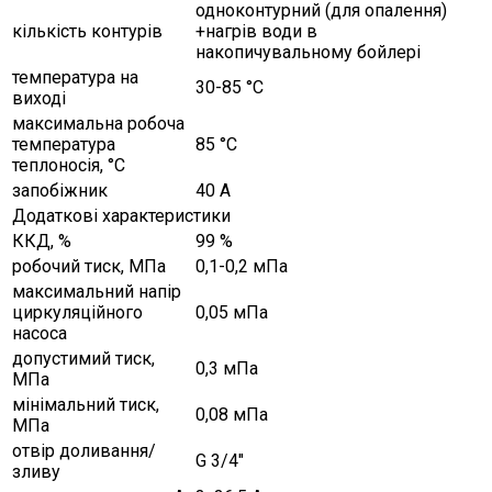
одноконтурний (для опалення)
кількість контурів
+нагрів води в
накопичувальному бойлері
температура на
30-85 °С
виході
максимальна робоча
температура
85 °С
теплоносія, °С
запобіжник
40 А
Додаткові характеристики
ККД, %
99 %
робочий тиск, МПа
0,1-0,2 мПа
максимальний напір
циркуляційного
0,05 мПа
насоса
допустимий тиск,
0,3 мПа
МПа
мінімальний тиск,
0,08 мПа
МПа
отвір доливання/
G 3/4"
зливу