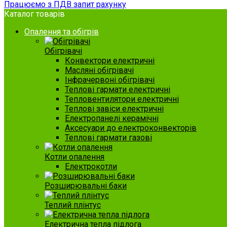
Працюємо з ПДВ запит рахунку
Каталог товарів
Опалення та обігрів
Обігрівачі
Конвектори електричні
Масляні обігрівачі
Інфрачервоні обігрівачі
Теплові гармати електричні
Тепловентилятори електричні
Теплові завіси електричні
Електропанелі керамічні
Аксесуари до електроконвекторів
Теплові гармати газові
Котли опалення
Електрокотли
Розширювальні баки
Теплий плінтус
Електрична тепла підлога