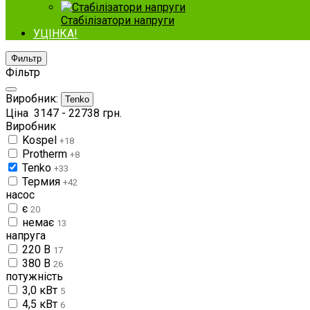
Стабілізатори напруги
УЦІНКА!
Фильтр
Фільтр
Виробник:
Tenko
Ціна
3147
-
22738
грн.
Виробник
Kospel
+18
Protherm
+8
Tenko
+33
Термия
+42
насос
є
20
немає
13
напруга
220 В
17
380 В
26
потужність
3,0 кВт
5
4,5 кВт
6