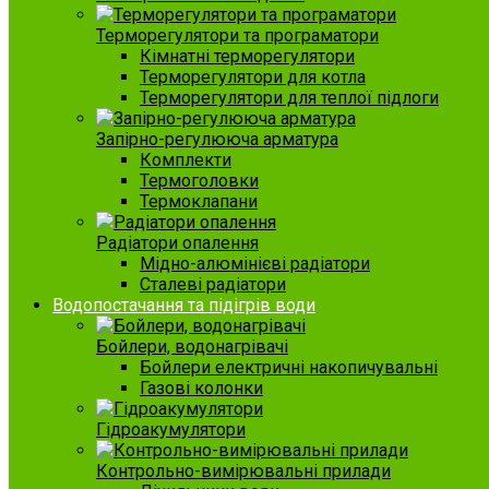
Терморегулятори та програматори
Кімнатні терморегулятори
Терморегулятори для котла
Терморегулятори для теплої підлоги
Запірно-регулююча арматура
Комплекти
Термоголовки
Термоклапани
Радіатори опалення
Мідно-алюмінієві радіатори
Сталеві радіатори
Водопостачання та підігрів води
Бойлери, водонагрівачі
Бойлери електричні накопичувальні
Газові колонки
Гідроакумулятори
Контрольно-вимірювальні прилади