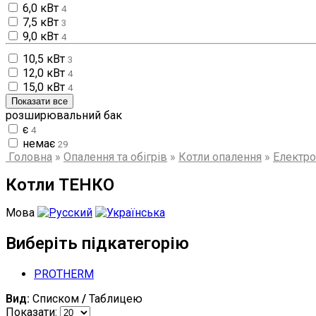
6,0 кВт
4
7,5 кВт
3
9,0 кВт
4
10,5 кВт
3
12,0 кВт
4
15,0 кВт
4
Показати все
розширювальний бак
є
4
немає
29
Головна
»
Опалення та обігрів
»
Котли опалення
»
Електро
Котли ТЕНКО
Мова
Виберіть підкатегорію
PROTHERM
Вид:
Списком
/
Таблицею
Показати: