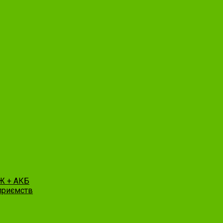
Ж + АКБ
приємств