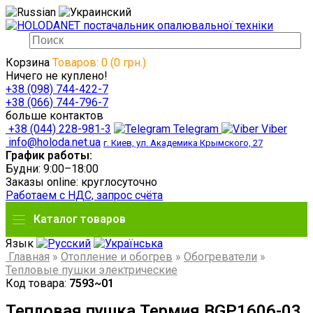
Корзина
Товаров: 0 (0 грн.)
Ничего не куплено!
+38 (098) 744-422-7
+38 (066) 744-796-7
больше контактов
+38 (044) 228-981-3
Telegram
Viber
info@holoda.net.ua
г. Киев, ул. Академика Крымского, 27
График работы:
Будни: 9:00–18:00
Заказы online: круглосуточно
Работаем с НДС, запрос счёта
Каталог товаров
Язык
Главная
»
Отопление и обогрев
»
Обогреватели
»
Тепловые пушки электрические
Код товара:
7593~01
Тепловая пушка Термия BGP1606-03