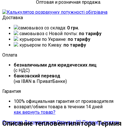
Оптовая и розничная продажа.
Доставка
самовывоз со склада:
0 грн.
самовывоз c Новой почты:
по тарифу
курьером по Украине:
по тарифу
курьером по Киеву:
по тарифу
Оплата
безналичными для юридических лиц
(с НДС)
банковский перевод
(на IBAN в ПриватБанке)
Гарантия
100% официальная гарантия от производителя
возврат/обмен товара в течении 14 дней
как вернуть товар?
Описание
Описание тепловентилятора Термия
Документация
Отзывы (0)
Получить скидку