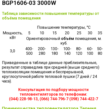
BGP1606-03 3000W
Таблица зависимости повышения температуры от
объёма помещения
Повышение температуры, °С
Мощность,
5
10
15
20
25
30
35
кВт
Ориентировочный
объём
помещения, м.
куб.
400-
200-
130-
100-
80-
60-
50-
3,0
500
280
180
140
120
100
80
Приведенные в таблице данные приблизительные,
результат справедлив при средней (выше среднего)
теплоизоляции помещения и беспрерывной,
круглосуточной работе тепловой пушки (7 дней / 24
часа).
Консультация по подбору мощности
тепловентиляторов по телефонам:
(044) 228-98-13, (066) 744-796-7 (098) 744-422-7
Преимущества тепловентилятора Термия