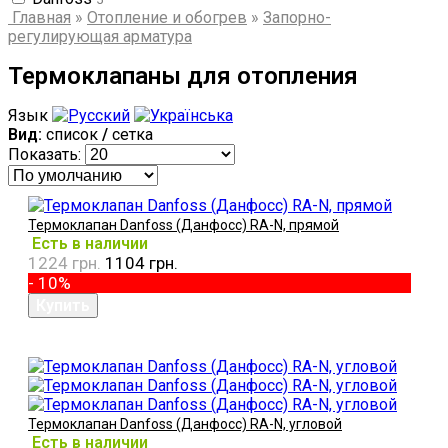
Главная
»
Отопление и обогрев
»
Запорно-
регулирующая арматура
Термоклапаны для отопления
Язык
Вид:
список
/
сетка
Показать:
Термоклапан Danfoss (Данфосс) RA-N, прямой
Есть в наличии
1224 грн.
1104 грн.
- 10%
Термоклапан Danfoss (Данфосс) RA-N, угловой
Есть в наличии