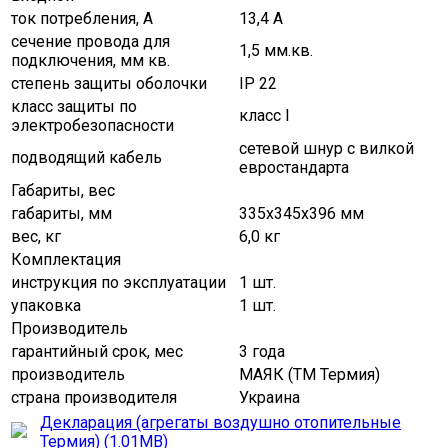
ток потребления, А
13,4 А
сечение провода для
1,5 мм.кв.
подключения, мм кв.
степень защиты оболочки
IP 22
класс защиты по
класс І
электробезопасности
сетевой шнур с вилкой
подводящий кабель
евростандарта
Габариты, вес
габариты, мм
335х345х396 мм
вес, кг
6,0 кг
Комплектация
инструкция по эксплуатации
1 шт.
упаковка
1 шт.
Производитель
гарантийный срок, мес
3 года
производитель
МАЯК (ТМ Термия)
страна производителя
Украина
Декларация (агрегаты воздушно отопительные
Термия) (1.01MB)