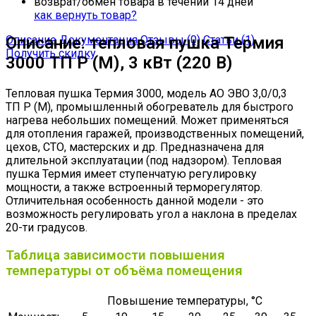
возврат/обмен товара в течении 14 дней
как вернуть товар?
Описание
Описание: тепловая пушка Термия
Документация
Отзывы (0)
Статьи (1)
Получить скидку
3000 ТП Р (М), 3 кВт (220 В)
Тепловая пушка Термия 3000, модель АО ЭВО 3,0/0,3
ТП Р (М), промышленный обогреватель для быстрого
нагрева небольших помещений. Может применяться
для отопления гаражей, производственных помещений,
цехов, СТО, мастерских и др. Предназначена для
длительной эксплуатации (под надзором). Тепловая
пушка Термия имеет ступенчатую регулировку
мощности, а также встроенный терморегулятор.
Отличительная особенность данной модели - это
возможность регулировать угол а наклона в пределах
20-ти градусов.
Таблица зависимости повышения
температуры от объёма помещения
Повышение температуры, °С