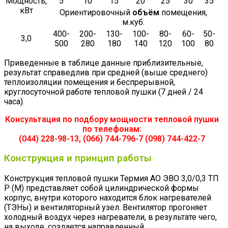
Мощность,
5
10
15
20
25
30
35
кВт
Ориентировочный
объём
помещения,
м.куб.
400-
200-
130-
100-
80-
60-
50-
3,0
500
280
180
140
120
100
80
Приведенные в таблице данные приблизительные,
результат справедлив при средней (выше среднего)
теплоизоляции помещения и беспрерывной,
круглосуточной работе тепловой пушки (7 дней / 24
часа).
Консультация по подбору мощности тепловой пушки
по телефонам:
(044) 228-98-13, (066) 744-796-7 (098) 744-422-7
Конструкция и принцип работы
Конструкция тепловой пушки Термия АО ЭВО 3,0/0,3 ТП
Р (М) представляет собой цилиндрической формы
корпус, внутри которого находится блок нагревателей
(ТЭНы) и вентиляторный узел. Вентилятор прогоняет
холодный воздух через нагреватели, в результате чего,
на выходе, создается направленный,