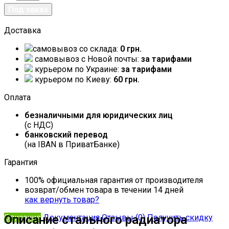
Доставка
самовывоз со склада:
0 грн.
самовывоз c Новой почты:
за тарифами
курьером по Украине:
за тарифами
курьером по Киеву:
60 грн.
Оплата
безналичными для юридических лиц
(с НДС)
банковский перевод
(на IBAN в ПриватБанке)
Гарантия
100% официальная гарантия от производителя
возврат/обмен товара в течении 14 дней
как вернуть товар?
Описание
Описание стального радиатора
Документация
Отзывы (0)
Получить скидку