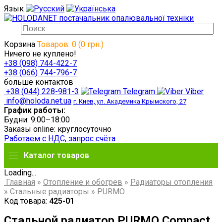
Язык
Корзина
Товаров: 0 (0 грн.)
Ничего не куплено!
+38 (098) 744-422-7
+38 (066) 744-796-7
больше контактов
+38 (044) 228-981-3
Telegram
Viber
info@holoda.net.ua
г. Киев, ул. Академика Крымского, 27
График работы:
Будни: 9:00–18:00
Заказы online: круглосуточно
Работаем с НДС, запрос счёта
Каталог товаров
Loading...
Главная
»
Отопление и обогрев
»
Радиаторы отопления
»
Стальные радиаторы
»
PURMO
Код товара:
425-01
Стальной радиатор PURMO Compact