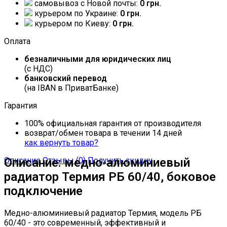
самовывоз c Новой почты:
0 грн.
курьером по Украине:
0 грн.
курьером по Киеву:
0 грн.
Оплата
безналичными для юридических лиц
(с НДС)
банковский перевод
(на IBAN в ПриватБанке)
Гарантия
100% официальная гарантия от производителя
возврат/обмен товара в течении 14 дней
как вернуть товар?
Описание
Описание: медно-алюминиевый
Отзывы (0)
Получить скидку
радиатор Термия РБ 60/40, боковое
подключение
Медно-алюминиевый радиатор Термия, модель РБ
60/40 - это современный, эффективный и