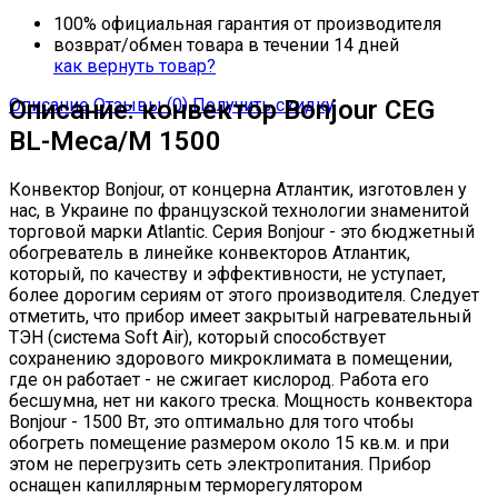
100% официальная гарантия от производителя
возврат/обмен товара в течении 14 дней
как вернуть товар?
Описание
Описание: конвектор Bonjour CEG
Отзывы (0)
Получить скидку
BL-Meca/M 1500
Конвектор Bonjour, от концерна Атлантик, изготовлен у
нас, в Украине по французской технологии знаменитой
торговой марки Atlantic. Серия Bonjour - это бюджетный
обогреватель в линейке конвекторов Атлантик,
который, по качеству и эффективности, не уступает,
более дорогим сериям от этого производителя. Следует
отметить, что прибор имеет закрытый нагревательный
ТЭН (система Soft Air), который способствует
сохранению здорового микроклимата в помещении,
где он работает - не сжигает кислород. Работа его
бесшумна, нет ни какого треска. Мощность конвектора
Bonjour - 1500 Вт, это оптимально для того чтобы
обогреть помещение размером около 15 кв.м. и при
этом не перегрузить сеть электропитания. Прибор
оснащен капиллярным терморегулятором