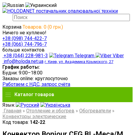
Корзина
Товаров: 0 (0 грн.)
Ничего не куплено!
+38 (098) 744-422-7
+38 (066) 744-796-7
больше контактов
+38 (044) 228-981-3
Telegram
Viber
info@holoda.net.ua
г. Киев, ул. Академика Крымского, 27
График работы:
Будни: 9:00–18:00
Заказы online: круглосуточно
Работаем с НДС, запрос счёта
Каталог товаров
Язык
Главная
»
Отопление и обогрев
»
Обогреватели
»
Конвекторы электрические
Код товара:
142-22
Конвектор Bonjour CEG BL-Meca/M