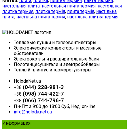
Метки:
плита
,
плитка
,
плитка Термия
,
плита Термия
,
настольная плита
,
настольная плита термия
,
настольная
плитка термия
,
плитка термія
,
плита термія
,
настільна
плита
,
настільна плита термія
,
настільна плитка термія
Тепловые пушки и тепловентиляторы
Электрические конвекторы и масляные
обогреватели
Электрокотлы и расширительные баки
Полотенцесушители и электробойлеры
Теплый плинтус и терморегуляторы
HolodaNet.ua
(044) 228-981-3
+38
(098) 744-422-7
+38
(066) 744-796-7
+38
Пн-Пт: з 9:00 до 18:00 Суб, Нед: on-line
info@holoda.net.ua
Информация