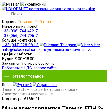
Корзина
Товаров: 0 (0 грн.)
Ничего не куплено!
+38 (098) 744-422-7
+38 (066) 744-796-7
больше контактов
+38 (044) 228-981-3
Telegram
Viber
info@holoda.net.ua
г. Киев, ул. Академика Крымского, 27
График работы:
Будни: 9:00–18:00
Заказы online: круглосуточно
Работаем с НДС, запрос счёта
Каталог товаров
Язык
Главная
»
Дом и сад
»
Бытовая техника
»
Электроплитки настольные
Код товара:
6766~01
Мини электроплитка Термия ЕПЧ 2-