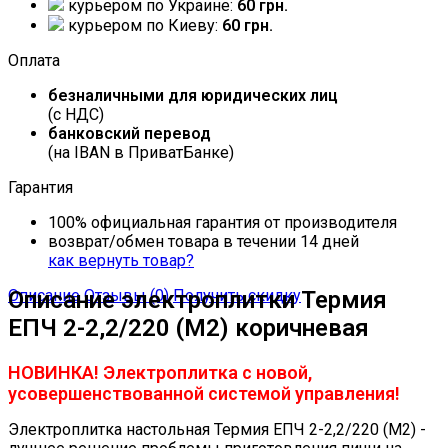
курьером по Украине:
60 грн.
курьером по Киеву:
60 грн.
Оплата
безналичными для юридических лиц
(с НДС)
банковский перевод
(на IBAN в ПриватБанке)
Гарантия
100% официальная гарантия от производителя
возврат/обмен товара в течении 14 дней
как вернуть товар?
Описание
Описание электроплитки Термия
Отзывы (0)
Получить скидку
ЕПЧ 2-2,2/220 (М2) коричневая
НОВИНКА! Электроплитка с новой,
усовершенствованной системой управления!
Электроплитка настольная Термия ЕПЧ 2-2,2/220 (М2) -