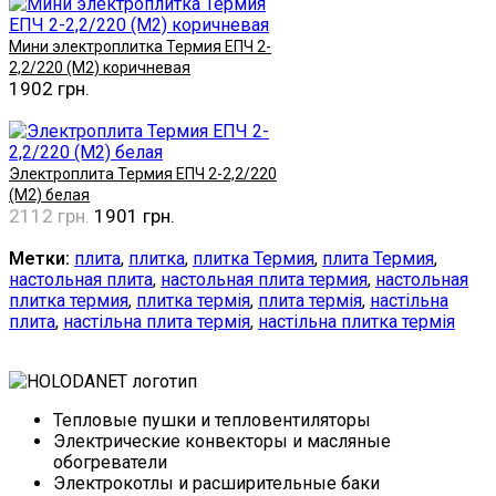
Мини электроплитка Термия ЕПЧ 2-
2,2/220 (М2) коричневая
1902 грн.
Купить
Электроплита Термия ЕПЧ 2-2,2/220
(М2) белая
2112 грн.
1901 грн.
Купить
Метки:
плита
,
плитка
,
плитка Термия
,
плита Термия
,
настольная плита
,
настольная плита термия
,
настольная
плитка термия
,
плитка термія
,
плита термія
,
настільна
плита
,
настільна плита термія
,
настільна плитка термія
Тепловые пушки и тепловентиляторы
Электрические конвекторы и масляные
обогреватели
Электрокотлы и расширительные баки