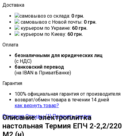
Доставка
самовывоз со склада:
0 грн.
самовывоз c Новой почты:
0 грн.
курьером по Украине:
60 грн.
курьером по Киеву:
60 грн.
Оплата
безналичными для юридических лиц
(с НДС)
банковский перевод
(на IBAN в ПриватБанке)
Гарантия
100% официальная гарантия от производителя
возврат/обмен товара в течении 14 дней
как вернуть товар?
Описание
Описание: электроплитка
Отзывы (1)
Получить скидку
настольная Термия ЕПЧ 2-2,2/220
М2 (н)