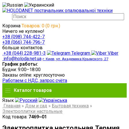
Корзина
Товаров: 0 (0 грн.)
Ничего не куплено!
+38 (098) 744-422-7
+38 (066) 744-796-7
больше контактов
+38 (044) 228-981-3
Telegram
Viber
info@holoda.net.ua
г. Киев, ул. Академика Крымского, 27
График работы:
Будни: 9:00–18:00
Заказы online: круглосуточно
Работаем с НДС, запрос счёта
Каталог товаров
Язык
Главная
»
Дом и сад
»
Бытовая техника
»
Электроплитки настольные
Код товара:
7469~01
Электроплитка настольная Термия