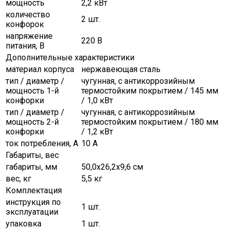
мощность
2,2 кВт
количество
2 шт.
конфорок
напряжение
220 В
питания, В
Дополнительные характеристики
материал корпуса
нержавеющая сталь
тип / диаметр /
чугунная, с антикоррозийным
мощность 1-й
термостойким покрытием / 145 мм
конфорки
/ 1,0 кВт
тип / диаметр /
чугунная, с антикоррозийным
мощность 2-й
термостойким покрытием / 180 мм
конфорки
/ 1,2 кВт
ток потребления, А
10 А
Габариты, вес
габариты, мм
50,0х26,2х9,6 см
вес, кг
5,5 кг
Комплектация
инструкция по
1 шт.
эксплуатации
упаковка
1 шт.