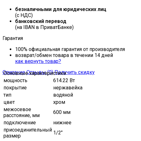
безналичными для юридических лиц
(с НДС)
банковский перевод
(на IBAN в ПриватБанке)
Гарантия
100% официальная гарантия от производителя
возврат/обмен товара в течении 14 дней
как вернуть товар?
Описание
Отзывы (0)
Получить скидку
Основные характеристики
мощность
614.22 Вт
покрытие
нержавейка
тип
водяной
цвет
хром
межосевое
600 мм
расстояние, мм
подключение
нижнее
присоединительный
1/2"
размер