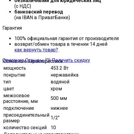
безналичными для юридических лиц
(с НДС)
банковский перевод
(на IBAN в ПриватБанке)
Гарантия
100% официальная гарантия от производителя
возврат/обмен товара в течении 14 дней
как вернуть товар?
Описание
Отзывы (0)
Получить скидку
Основные характеристики
мощность
453.2 Вт
покрытие
нержавейка
тип
водяной
цвет
хром
межосевое
500 мм
расстояние, мм
подключение
нижнее
присоединительный
1/2"
размер
количество секций
10