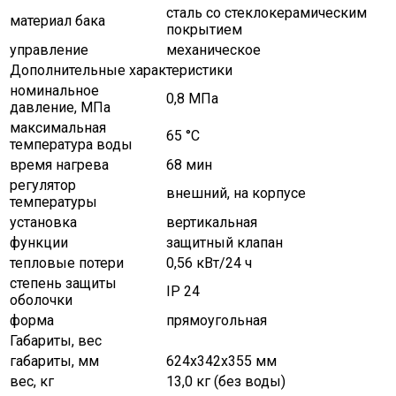
сталь со стеклокерамическим
материал бака
покрытием
управление
механическое
Дополнительные характеристики
номинальное
0,8 МПа
давление, МПа
максимальная
65 °С
температура воды
время нагрева
68 мин
регулятор
внешний, на корпусе
температуры
установка
вертикальная
функции
защитный клапан
тепловые потери
0,56 кВт/24 ч
степень защиты
IP 24
оболочки
форма
прямоугольная
Габариты, вес
габариты, мм
624х342х355 мм
вес, кг
13,0 кг (без воды)