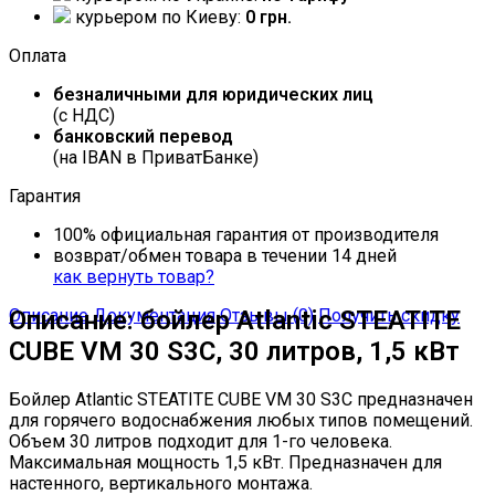
курьером по Киеву:
0 грн.
Оплата
безналичными для юридических лиц
(с НДС)
банковский перевод
(на IBAN в ПриватБанке)
Гарантия
100% официальная гарантия от производителя
возврат/обмен товара в течении 14 дней
как вернуть товар?
Описание
Описание: бойлер Atlantic STEATITE
Документация
Отзывы (0)
Получить скидку
CUBE VM 30 S3C, 30 литров, 1,5 кВт
Бойлер Atlantic STEATITE CUBE VM 30 S3C предназначен
для горячего водоснабжения любых типов помещений.
Объем 30 литров подходит для 1-го человека.
Максимальная мощность 1,5 кВт. Предназначен для
настенного, вертикального монтажа.