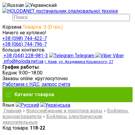
Корзина
Товаров: 0 (0 грн.)
Ничего не куплено!
+38 (098) 744-422-7
+38 (066) 744-796-7
больше контактов
+38 (044) 228-981-3
Telegram
Viber
info@holoda.net.ua
г. Киев, ул. Академика Крымского, 27
График работы:
Будни: 9:00–18:00
Заказы online: круглосуточно
Работаем с НДС, запрос счёта
Каталог товаров
Язык
Главная
»
Водоснабжение и подогрев воды
»
Бойлеры,
водонагреватели
»
Бойлеры электрические
накопительные
Код товара:
118-22