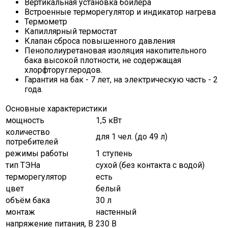
Вертикальная установка бойлера
Встроенные терморегулятор и индикатор нагрева
Термометр
Капиллярный термостат
Клапан сброса повышенного давления
Пенополиуретановая изоляция накопительного
бака высокой плотности, не содержащая
хлорфторуглеродов.
Гарантия на бак - 7 лет, на электрическую часть - 2
года.
Основные характеристики
мощность
1,5 кВт
количество
для 1 чел. (до 49 л)
потребителей
режимы работы
1 ступень
тип ТЭНа
сухой (без контакта с водой)
терморегулятор
есть
цвет
белый
объём бака
30 л
монтаж
настенный
напряжение питания, В
230 В