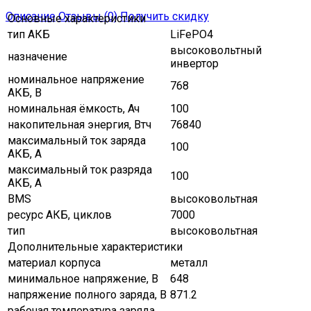
Описание
Отзывы (0)
Получить скидку
Основные характеристики
тип АКБ
LiFePO4
высоковольтный
назначение
инвертор
номинальное напряжение
768
АКБ, В
номинальная ёмкость, Ач
100
накопительная энергия, Втч
76840
максимальный ток заряда
100
АКБ, A
максимальный ток разряда
100
АКБ, A
BMS
высоковольтная
ресурс АКБ, циклов
7000
тип
высоковольтная
Дополнительные характеристики
материал корпуса
металл
минимальное напряжение, В
648
напряжение полного заряда, В
871.2
рабочая температура заряда,