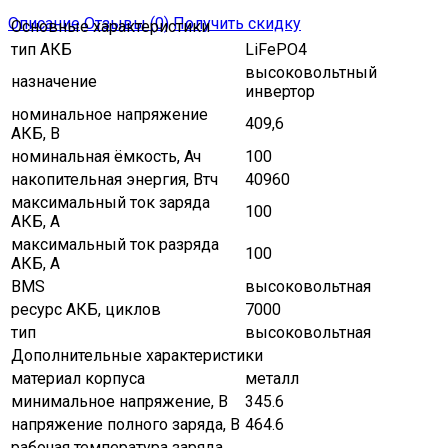
Описание
Отзывы (0)
Получить скидку
Основные характеристики
тип АКБ
LiFePO4
высоковольтный
назначение
инвертор
номинальное напряжение
409,6
АКБ, В
номинальная ёмкость, Ач
100
накопительная энергия, Втч
40960
максимальный ток заряда
100
АКБ, A
максимальный ток разряда
100
АКБ, A
BMS
высоковольтная
ресурс АКБ, циклов
7000
тип
высоковольтная
Дополнительные характеристики
материал корпуса
металл
минимальное напряжение, В
345.6
напряжение полного заряда, В
464.6
рабочая температура заряда,