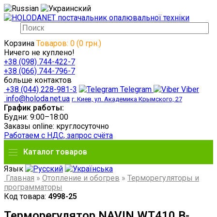
Корзина
Товаров: 0 (0 грн.)
Ничего не куплено!
+38 (098) 744-422-7
+38 (066) 744-796-7
больше контактов
+38 (044) 228-981-3
Telegram
Viber
info@holoda.net.ua
г. Киев, ул. Академика Крымского, 27
График работы:
Будни: 9:00–18:00
Заказы online: круглосуточно
Работаем с НДС, запрос счёта
Каталог товаров
Язык
Главная
»
Отопление и обогрев
»
Терморегуляторы и
программаторы
Код товара:
4998-25
Терморегулятор NAVIN WT410 B-