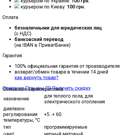
курьером по Украине:
100 грн.
курьером по Киеву:
100 грн.
Оплата
безналичными для юридических лиц
(с НДС)
банковский перевод
(на IBAN в ПриватБанке)
Гарантия
100% официальная гарантия от производителя
возврат/обмен товара в течении 14 дней
как вернуть товар?
Описание
Отзывы (0)
Получить скидку
Основные характеристики
для теплого пола, для
назначение
электрического отопления
диапазон
регулирования
+5...+ 60
температуры, °C
тип
программируемые
цвет
черный матовый