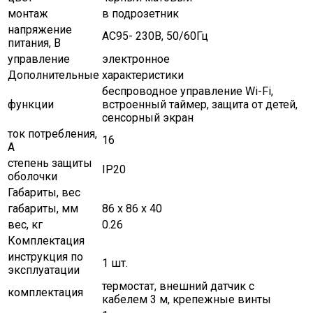
монтаж
в подрозетник
напряжение
AC95- 230В, 50/60Гц
питания, В
управление
электронное
Дополнительные характеристики
беспроводное управление Wi-Fi,
функции
встроенный таймер, защита от детей,
сенсорный экран
ток потребления,
16
А
степень защиты
ІР20
оболочки
Габариты, вес
габариты, мм
86 х 86 х 40
вес, кг
0.26
Комплектация
инструкция по
1 шт.
эксплуатации
термостат, внешний датчик с
комплектация
кабелем 3 м, крепежные винты