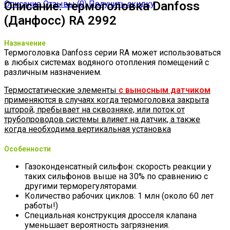
Описание
Описание: термоголовка Danfoss
Отзывы (0)
Получить скидку
(Данфосс) RA 2992
Назначение
Термоголовка Danfoss серии RA может использоваться
в любых системах водяного отопления помещений с
различным назначением.
Термостатические элементы
с выносным датчиком
применяются в случаях когда термоголовка закрыта
шторой, пребывает на сквозняке, или поток от
трубопроводов системы влияет на датчик, а также
когда необходима вертикальная установка
Особенности
Газоконденсатный сильфон: скорость реакции у
таких сильфонов выше на 30% по сравнению с
другими терморегуляторами.
Количество рабочих циклов: 1 млн (около 60 лет
работы!)
Специальная конструкция дросселя клапана
уменьшает вероятность загрязнения.