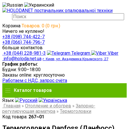
Корзина
Товаров: 0 (0 грн.)
Ничего не куплено!
+38 (098) 744-422-7
+38 (066) 744-796-7
больше контактов
+38 (044) 228-981-3
Telegram
Viber
info@holoda.net.ua
г. Киев, ул. Академика Крымского, 27
График работы:
Будни: 9:00–18:00
Заказы online: круглосуточно
Работаем с НДС, запрос счёта
Каталог товаров
Язык
Главная
»
Отопление и обогрев
»
Запорно-
регулирующая арматура
»
Термоголовки
Код товара:
267~01
Термоголовка Danfoss (Данфосс)