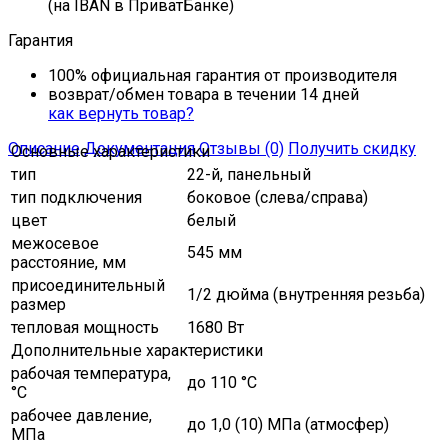
(на IBAN в ПриватБанке)
Гарантия
100% официальная гарантия от производителя
возврат/обмен товара в течении 14 дней
как вернуть товар?
Описание
Документация
Отзывы (0)
Получить скидку
Основные характеристики
тип
22-й, панельный
тип подключения
боковое (слева/справа)
цвет
белый
межосевое
545 мм
расстояние, мм
присоединительный
1/2 дюйма (внутренняя резьба)
размер
тепловая мощность
1680 Вт
Дополнительные характеристики
рабочая температура,
до 110 °С
°C
рабочее давление,
до 1,0 (10) МПа (атмосфер)
МПа