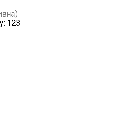
ивна)
у:
123