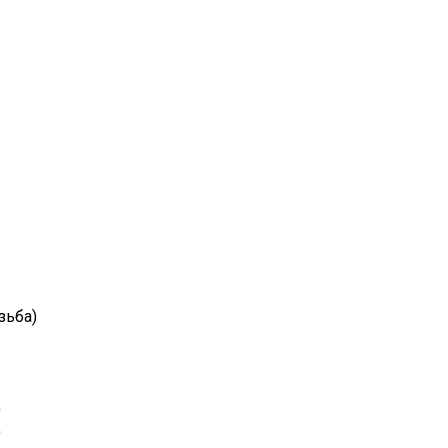
зьба)
)
)