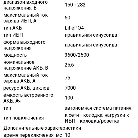
диапазон входного
150 - 282
напряжения, В
максимальный ток
50
заряда ИБП, A
тип АКБ
LiFePO4
тип ИБП
правильная синусоида
форма выходного
правильная синусоида
напряжения
мощность
3600/2500
номинальное
25,6
напряжение АКБ, В
максимальный ток
75
заряда АКБ, A
ресурс АКБ, циклов
7000
ёмкость встроенного
100
АКБ, Ач
тип
автономная система питания
к сети - колодка; нагрузки к
тип подключения
ИБП - колодка/розетка
Дополнительные характеристики
время переключения, мс
10