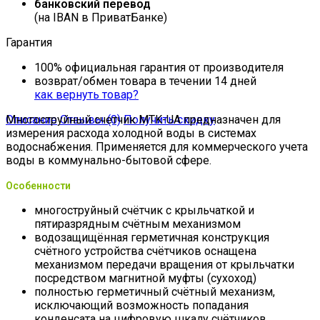
банковский перевод
(на IBAN в ПриватБанке)
Гарантия
100% официальная гарантия от производителя
возврат/обмен товара в течении 14 дней
как вернуть товар?
Описание
Многоструйный счетчик MTK-UA предназначен для
Отзывы (0)
Получить скидку
измерения расхода холодной воды в системах
водоснабжения. Применяется для коммерческого учета
воды в коммунально-бытовой сфере.
Особенности
многоструйный счётчик с крыльчаткой и
пятиразрядным счётным механизмом
водозащищённая герметичная конструкция
счётного устройства счётчиков оснащена
механизмом передачи вращения от крыльчатки
посредством магнитной муфты (сухоход)
полностью герметичный счётный механизм,
исключающий возможность попадания
конденсата на цифровую шкалу счётчиков