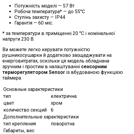
Потужність моделі — 57 Вт
Робоча температура* — до 55°C
Ступінь захисту — IP44
Гарантія — 60 міс.
* за температури в приміщенні 20 °С і номінальної
напруги 230 В.
Ви можете легко керувати потужністю
рушникосушарки й додатково заощаджувати на
енерговитратах, оскільки ця модель обладнана
зручним і простим в налаштуванні
сенсорним
терморегулятором Sensor
із вбудованою функцією
таймера.
Основные характеристики
тип
електрична
цвет
хром
количество секций
6
Дополнительные характеристики
тип крепления
поворотна
Габариты, вес