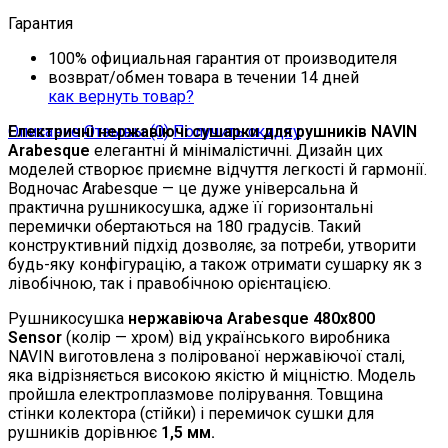
Гарантия
100% официальная гарантия от производителя
возврат/обмен товара в течении 14 дней
как вернуть товар?
Описание
Електричні нержавіючі сушарки для рушників NAVIN
Отзывы (0)
Получить скидку
Arabesque
елегантні й мінімалістичні. Дизайн цих
моделей створює приємне відчуття легкості й гармонії.
Водночас Arabesque — це дуже універсальна й
практична рушникосушка, адже її горизонтальні
перемички обертаються на 180 градусів. Такий
конструктивний підхід дозволяє, за потреби, утворити
будь-яку конфігурацію, а також отримати сушарку як з
лівобічною, так і правобічною орієнтацією.
Рушникосушка
нержавіюча Arabesque 480х800
Sensor
(колір — хром) від українського виробника
NAVIN виготовлена з полірованої нержавіючої сталі,
яка відрізняється високою якістю й міцністю. Модель
пройшла електроплазмове полірування. Товщина
стінки колектора (стійки) і перемичок сушки для
рушників дорівнює
1,5 мм.