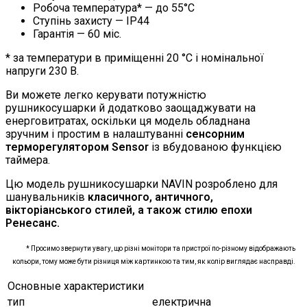
Робоча температура* — до 55°C
Ступінь захисту — IP44
Гарантія — 60 міс.
* за температури в приміщенні 20 °С і номінальної
напруги 230 В.
Ви можете легко керувати потужністю
рушникосушарки й додатково заощаджувати на
енерговитратах, оскільки ця модель обладнана
зручним і простим в налаштуванні
сенсорним
терморегулятором Sensor
із вбудованою функцією
таймера.
Цю модель рушникосушарки NAVIN розроблено для
шанувальників
класичного, античного,
вікторіанського стилей, а також стилю епохи
Ренесанс.
* Просимо звернути увагу, що різні монітори та пристрої по-різному відображають
кольори, тому може бути різниця між картинкою та тим, як колір виглядає насправді.
Основные характеристики
тип
електрична