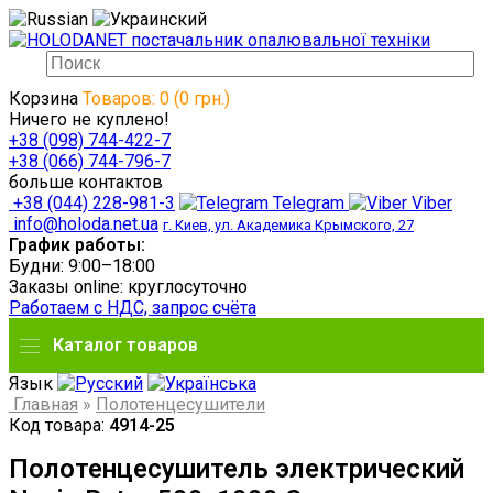
Корзина
Товаров: 0 (0 грн.)
Ничего не куплено!
+38 (098) 744-422-7
+38 (066) 744-796-7
больше контактов
+38 (044) 228-981-3
Telegram
Viber
info@holoda.net.ua
г. Киев, ул. Академика Крымского, 27
График работы:
Будни: 9:00–18:00
Заказы online: круглосуточно
Работаем с НДС, запрос счёта
Каталог товаров
Язык
Главная
»
Полотенцесушители
Код товара:
4914-25
Полотенцесушитель электрический