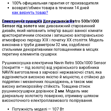
100% официальная гарантия от производителя
возврат/обмен товара в течении 14 дней
как вернуть товар?
Описание
Електрична сушарка для рушників Retro 500х1000
Отзывы (0)
Получить скидку
Sensor під золото
має дивовижний старовинний
дизайн, який наповнить інтер'єр вашої ванної кімнати
аристократичним спокоєм і затишною вікторіанською
атмосферою періоду XIX і початку XX століття. Модель
виконана з труби діаметром 32 мм, оздобленої
стильними декоративними потовщеннями в місцях
перетину елементів сушарки.
Рушникосушка електрична Navin Retro 500х1000 Sensor
(покриття — під золото) від українського виробника
NAVIN виготовлена з харчової нержавіючої сталі, яка
відрізняється високою якістю й міцністю, є стійкою до
подряпин і механічних пошкоджень, а також має
високу антикорозійну стійкість. Товщина стінок
рушникосушарки дорівнює
2 мм
.
Модель має
дзеркальну золотисту поверхню, отриману шляхом
високоточного електроплазмового полірування.
Потужність моделі — 107 Вт