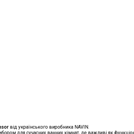
nsor
від українського виробника NAVIN.
ором для сучасних ванних кімнат, де важливі як функціонал