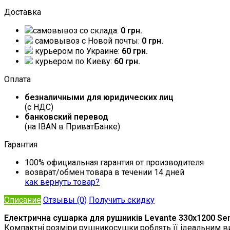
Доставка
самовывоз со склада:
0 грн.
самовывоз c Новой почты:
0 грн.
курьером по Украине:
60 грн.
курьером по Киеву:
60 грн.
Оплата
безналичными для юридических лиц
(с НДС)
банковский перевод
(на IBAN в ПриватБанке)
Гарантия
100% официальная гарантия от производителя
возврат/обмен товара в течении 14 дней
как вернуть товар?
Описание
Отзывы (0)
Получить скидку
Електрична сушарка для рушників Levante 330х1200 Se
Компактні розміри рушникосушки роблять її ідеальним виб