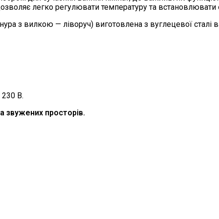
зволяє легко регулювати температуру та встановлювати 
ура з вилкою — ліворуч) виготовлена з вуглецевої сталі в
 230 В.
та звужених просторів.