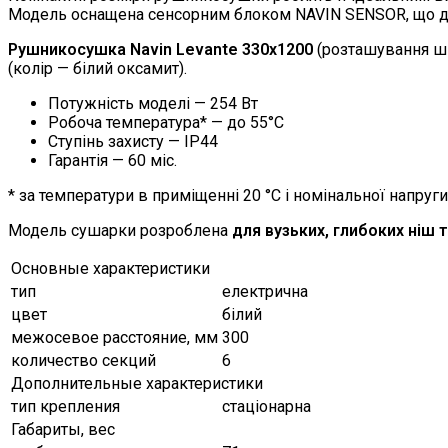
Модель оснащена сенсорним блоком NAVIN SENSOR, що до
Рушникосушка Navin Levante 330х1200
(розташування шн
(колір — білий оксамит).
Потужність моделі — 254 Вт
Робоча температура* — до 55°C
Ступінь захисту — IP44
Гарантія — 60 міс.
* за температури в приміщенні 20 °С і номінальної напруги
Модель сушарки розроблена
для вузьких, глибоких ніш 
Основные характеристики
тип
електрична
цвет
білий
межосевое расстояние, мм
300
количество секций
6
Дополнительные характеристики
тип крепления
стаціонарна
Габариты, вес