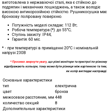
виготовлена з нержавіючої сталі, яка є стійкою до
подряпин і механічних пошкоджень, а також володіє
високою антикорозійною стійкістю. Рушникосушка має
бронзову поліровану поверхню.
Потужність моделі складає: 112 Вт;
Робоча температура (*): до 55°C;
Ступінь захисту: IP44;
Гарантія: 60 міс.
* - при температурі в приміщенні 20°С і номінальній
напрузі 230В
* Просимо звернути увагу
, що різні монітори та пристрої по-різному
відображають кольори, тому може бути різниця між картинкою та тим,
як колір виглядає насправді.
Основные характеристики
тип
електрична
цвет
бронза
межосевое расстояние, мм
448
количество секций
8
Дополнительные характеристики