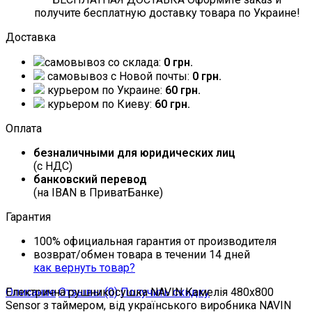
получите бесплатную доставку товара по Украине!
Доставка
самовывоз со склада:
0 грн.
самовывоз c Новой почты:
0 грн.
курьером по Украине:
60 грн.
курьером по Киеву:
60 грн.
Оплата
безналичными для юридических лиц
(с НДС)
банковский перевод
(на IBAN в ПриватБанке)
Гарантия
100% официальная гарантия от производителя
возврат/обмен товара в течении 14 дней
как вернуть товар?
Описание
Електрична рушникосушка NAVIN Камелія 480х800
Отзывы (0)
Получить скидку
Sensor з таймером, від українського виробника NAVIN