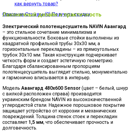
как вернуть товар?
Описание
Лаконичный дизайн и практичность
Отзывы (0)
Получить скидку
Электрический полотенцесушитель NAVIN Авангард
– это стильное сочетание минимализма и
функциональности. Боковые стойки выполнены из
квадратной профильной трубы 30х30 мм, а
горизонтальные перекладины – из прямоугольных
трубок 30х10 мм. Такая конструкция подчеркивает
четкость форм и создает эстетичную геометрию.
Благодаря сбалансированным пропорциям
полотенцесушитель выглядит стильно, монументально
и гармонично вписывается в интерьер.
Модель
Авангард 480х600 Sensor
(цвет – белый, шнур
с вилкой расположен справа) производится
украинским брендом NAVIN из высококачественной
углеродистой стали. Надежное порошковое покрытие
защищает устройство от коррозии и механических
повреждений. Толщина стенок стоек и перекладин
составляет
1,5 мм
, что обеспечивает прочность и
долговечность.