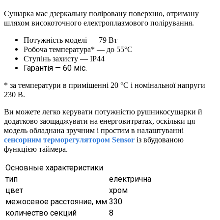
Сушарка має дзеркальну поліровану поверхню, отриману
шляхом високоточного електроплазмового полірування.
Потужність моделі — 79 Вт
Робоча температура* — до 55°C
Ступінь захисту — IP44
Гарантія — 60 міс.
* за температури в приміщенні 20 °С і номінальної напруги
230 В.
Ви можете легко керувати потужністю рушникосушарки й
додатково заощаджувати на енерговитратах, оскільки ця
модель обладнана зручним і простим в налаштуванні
сенсорним терморегулятором Sensor
із вбудованою
функцією таймера.
Основные характеристики
тип
електрична
цвет
хром
межосевое расстояние, мм
330
количество секций
8