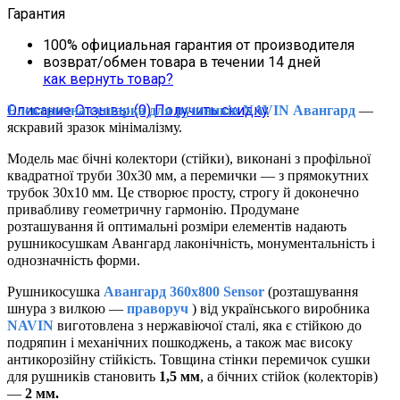
Гарантия
100% официальная гарантия от производителя
возврат/обмен товара в течении 14 дней
как вернуть товар?
Описание
Отзывы (0)
Получить скидку
Електрична сушарка для рушників NAVIN Авангард
—
яскравий зразок мінімалізму.
Модель має бічні колектори (стійки), виконані з профільної
квадратної труби 30х30 мм, а перемички — з прямокутних
трубок 30х10 мм. Це створює просту, строгу й доконечно
привабливу геометричну гармонію. Продумане
розташування й оптимальні розміри елементів надають
рушникосушкам Авангард лаконічність, монументальність і
однозначність форми.
Рушникосушка
Авангард 360х800 Sensor
(розташування
шнура з вилкою —
праворуч
) від українського виробника
NAVIN
виготовлена з нержавіючої сталі, яка є стійкою до
подряпин і механічних пошкоджень, а також має високу
антикорозійну стійкість. Товщина стінки перемичок сушки
для рушників становить
1,5 мм
, а бічних стійок (колекторів)
—
2 мм.