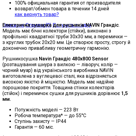
100% официальная гарантия от производителя
возврат/обмен товара в течении 14 дней
как вернуть товар?
Описание
Електрична сушарка для рушників NAVIN Грандіс
Отзывы (0)
Получить скидку
.
Модель має бічні колектори (стійки), виконані з
профільної квадратної труби 30х30 мм, а перемички —
з круглих трубок 20х20 мм. Це створює просту, строгу й
доконечно привабливу геометричну гармонію.
Рушникосушка
Navin Грандіс
480х800 Sensor
(розташування шнура з вилкою — ліворуч; колір —
чорний муар) від українського виробника NAVIN
виготовлена з вуглецевої сталі, яка відрізняється
високою якістю й міцністю. Модель має надійне
порошкове покриття. Товщина стінки колекторів
(стійок) і перемичок сушки для рушників дорівнює
1,5
мм.
Потужність моделі — 223 Вт
Робоча температура* — до 55°C
Ступінь захисту — IP44
Гарантія — 60 міс.