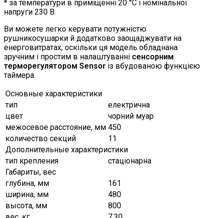
* за температури в приміщенні 20 °С і номінальної
напруги 230 В.
Ви можете легко керувати потужністю
рушникосушарки й додатково заощаджувати на
енерговитратах, оскільки ця модель обладнана
зручним і простим в налаштуванні
сенсорним
терморегулятором Sensor
із вбудованою функцією
таймера.
Основные характеристики
тип
електрична
цвет
чорний муар
межосевое расстояние, мм
450
количество секций
11
Дополнительные характеристики
тип крепления
стаціонарна
Габариты, вес
глубина, мм
161
ширина, мм
480
высота, мм
800
вес, кг
7,30