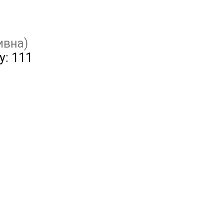
ивна)
у:
111