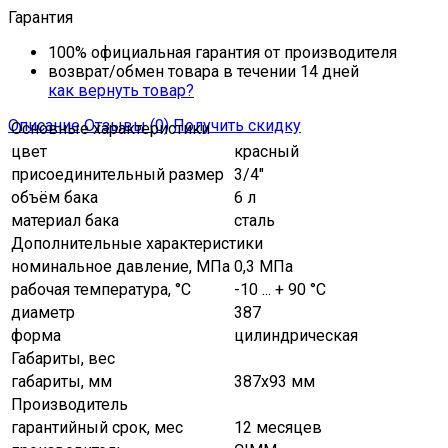
Гарантия
100% официальная гарантия от производителя
возврат/обмен товара в течении 14 дней
как вернуть товар?
Описание
Отзывы (0)
Получить скидку
Основные характеристики
цвет
красный
присоединительный размер
3/4"
объём бака
6 л
материал бака
сталь
Дополнительные характеристики
номинальное давление, МПа
0,3 МПа
рабочая температура, °C
-10 ... + 90 °С
диаметр
387
форма
цилиндрическая
Габариты, вес
габариты, мм
387х93 мм
Производитель
гарантийный срок, мес
12 месяцев