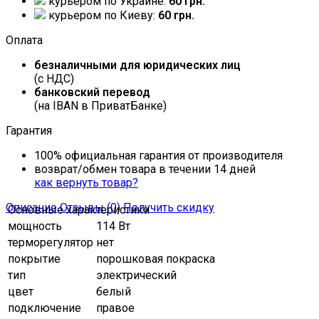
курьером по Украине:
60 грн.
курьером по Киеву:
60 грн.
Оплата
безналичными для юридических лиц
(с НДС)
банковский перевод
(на IBAN в ПриватБанке)
Гарантия
100% официальная гарантия от производителя
возврат/обмен товара в течении 14 дней
как вернуть товар?
Описание
Отзывы (0)
Получить скидку
Основные характеристики
мощность
114 Вт
терморегулятор
нет
покрытие
порошковая покраска
тип
электрический
цвет
белый
подключение
правое