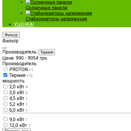
Солнечные панели
Стабилизаторы напряжения
УЦЕНКА!
Фильтр
Фильтр
Производитель:
Термия
Цена
990
-
9054
грн.
Производитель
PROTON
+1
Термия
+12
мощность
2,0 кВт
4
3,0 кВт
3
4,5 кВт
1
5,2 кВт
1
6,0 кВт
1
9,0 кВт
1
12,0 кВт
1