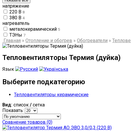
Показать все
напряжение
220 В
8
380 В
4
нагреватель
металокерамический
5
ТЭНы
7
Главная
»
Отопление и обогрев
»
Обогреватели
»
Теплове
Тепловентиляторы Термия (дуйка)
Язык
Выберите подкатегорию
Тепловентиляторы керамические
Вид:
список
/
сетка
Показать:
Сравнение товаров (0)