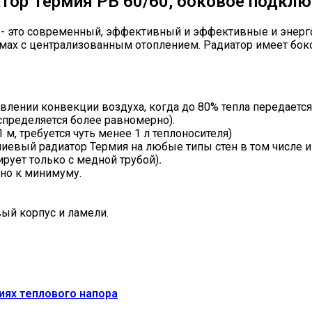
тор Термия РБ 60/60, боковое подклю
- это современный, эффективный и эффективные и энерг
омах с централизованным отоплением. Радиатор имеет бок
явлении конвекции воздуха, когда до 80% тепла передаетс
спределяется более равномерно).
 м, требуется чуть менее 1 л теплоносителя)
евый радиатор Термия на любые типы стен в том числе и 
ирует только с медной трубой)
.
ено к минимуму.
ый корпус и ламели.
иях теплового напора