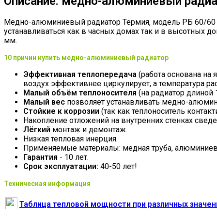
Описание: медно-алюминиевый радиа
Медно-алюминиевый радиатор Термия, модель РБ 60/60 
устанавливаться как в часных домах так и в высотных д
мм.
10 причин купить медно-алюминиевый радиатор
Эффективная теплопередача
(работа основана на 
воздух эффективнее циркулирует, а температура ра
Малый объём теплоносителя
(на радиатор длиной 1
Малый вес
позволяет устанавливать медно-алюмини
Стойкие к коррозии
(так как теплоноситель контакт
Накопление отложений на внутренних стенках свед
Лёгкий
монтаж и демонтаж.
Низкая тепловая инерция.
Применяемые материалы: медная труба, алюминиев
Гарантия
- 10 лет.
Срок эксплуатации:
40-50 лет!
Техническая информация
Таблица тепловой мощности при различных значен