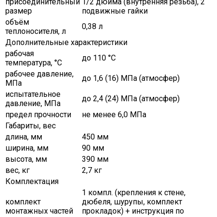
присоединительный
1/2 дюйма (внутренняя резьба), 2
размер
подвижные гайки
объём
0,38 л
теплоносителя, л
Дополнительные характеристики
рабочая
до 110 °С
температура, °C
рабочее давление,
до 1,6 (16) МПа (атмосфер)
МПа
испытательное
до 2,4 (24) МПа (атмосфер)
давление, МПа
предел прочности
не менее 6,0 МПа
Габариты, вес
длина, мм
450 мм
ширина, мм
90 мм
высота, мм
390 мм
вес, кг
2,7 кг
Комплектация
1 компл. (крепления к стене,
комплект
дюбеля, шурупы, комплект
монтажных частей
прокладок) + инструкция по