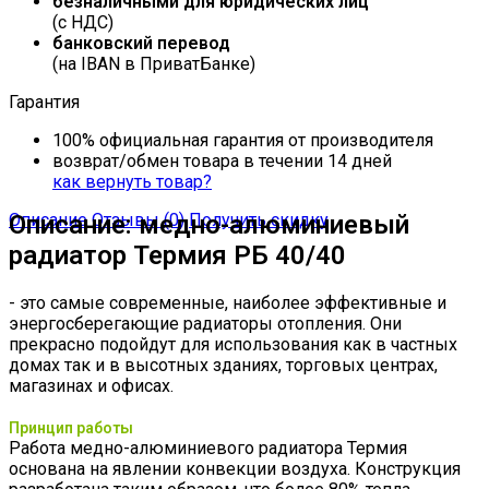
безналичными для юридических лиц
(с НДС)
банковский перевод
(на IBAN в ПриватБанке)
Гарантия
100% официальная гарантия от производителя
возврат/обмен товара в течении 14 дней
как вернуть товар?
Описание
Описание: медно-алюминиевый
Отзывы (0)
Получить скидку
радиатор Термия РБ 40/40
- это самые современные, наиболее эффективные и
энергосберегающие радиаторы отопления. Они
прекрасно подойдут для использования как в частных
домах так и в высотных зданиях, торговых центрах,
магазинах и офисах.
Принцип работы
Работа медно-алюминиевого радиатора Термия
основана на явлении конвекции воздуха. Конструкция