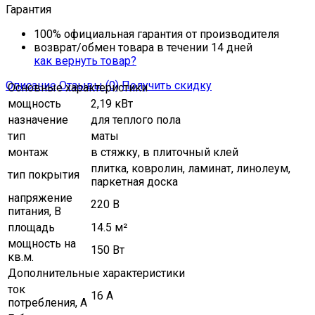
Гарантия
100% официальная гарантия от производителя
возврат/обмен товара в течении 14 дней
как вернуть товар?
Описание
Отзывы (0)
Получить скидку
Основные характеристики
мощность
2,19 кВт
назначение
для теплого пола
тип
маты
монтаж
в стяжку, в плиточный клей
плитка, ковролин, ламинат, линолеум,
тип покрытия
паркетная доска
напряжение
220 В
питания, В
площадь
14.5 м²
мощность на
150 Вт
кв.м.
Дополнительные характеристики
ток
16 А
потребления, А