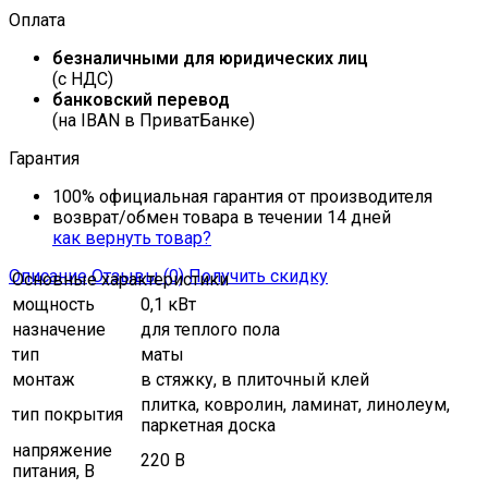
Оплата
безналичными для юридических лиц
(с НДС)
банковский перевод
(на IBAN в ПриватБанке)
Гарантия
100% официальная гарантия от производителя
возврат/обмен товара в течении 14 дней
как вернуть товар?
Описание
Отзывы (0)
Получить скидку
Основные характеристики
мощность
0,1 кВт
назначение
для теплого пола
тип
маты
монтаж
в стяжку, в плиточный клей
плитка, ковролин, ламинат, линолеум,
тип покрытия
паркетная доска
напряжение
220 В
питания, В