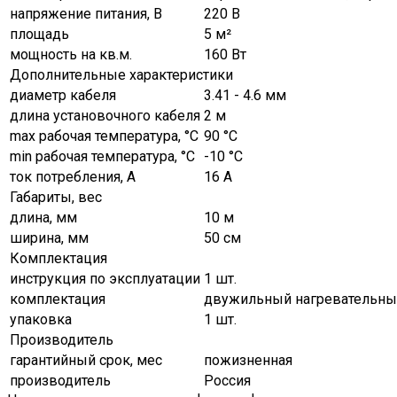
напряжение питания, В
220 В
площадь
5 м²
мощность на кв.м.
160 Вт
Дополнительные характеристики
диаметр кабеля
3.41 - 4.6 мм
длина установочного кабеля
2 м
max рабочая температура, °C
90 °C
min рабочая температура, °C
-10 °C
ток потребления, А
16 А
Габариты, вес
длина, мм
10 м
ширина, мм
50 см
Комплектация
инструкция по эксплуатации
1 шт.
комплектация
двужильный нагревательный 
упаковка
1 шт.
Производитель
гарантийный срок, мес
пожизненная
производитель
Россия