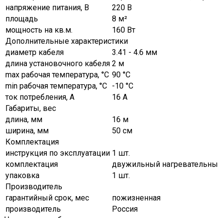
напряжение питания, В
220 В
площадь
8 м²
мощность на кв.м.
160 Вт
Дополнительные характеристики
диаметр кабеля
3.41 - 4.6 мм
длина установочного кабеля
2 м
max рабочая температура, °C
90 °C
min рабочая температура, °C
-10 °C
ток потребления, А
16 А
Габариты, вес
длина, мм
16 м
ширина, мм
50 см
Комплектация
инструкция по эксплуатации
1 шт.
комплектация
двужильный нагревательный 
упаковка
1 шт.
Производитель
гарантийный срок, мес
пожизненная
производитель
Россия