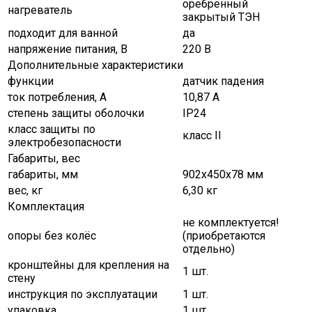
оребрённый
нагреватель
закрытый ТЭН
подходит для ванной
да
напряжение питания, В
220 В
Дополнительные характеристики
функции
датчик падения
ток потребления, А
10,87 А
степень защиты оболочки
ІР24
класс защиты по
класс ІІ
электробезопасности
Габариты, вес
габариты, мм
902х450х78 мм
вес, кг
6,30 кг
Комплектация
не комплектуется!
опоры без колёс
(приобретаются
отдельно)
кронштейны для крепления на
1 шт.
стену
инструкция по эксплуатации
1 шт.
упаковка
1 шт.