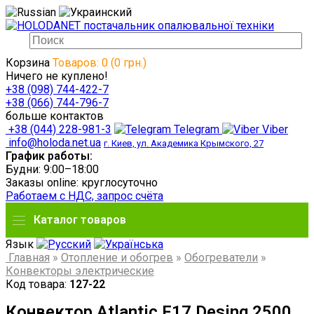
Корзина
Товаров: 0 (0 грн.)
Ничего не куплено!
+38 (098) 744-422-7
+38 (066) 744-796-7
больше контактов
+38 (044) 228-981-3
Telegram
Viber
info@holoda.net.ua
г. Киев, ул. Академика Крымского, 27
График работы:
Будни: 9:00–18:00
Заказы online: круглосуточно
Работаем с НДС, запрос счёта
Каталог товаров
Язык
Главная
»
Отопление и обогрев
»
Обогреватели
»
Конвекторы электрические
Код товара:
127-22
Конвектор Atlantic F17 Desing 2500