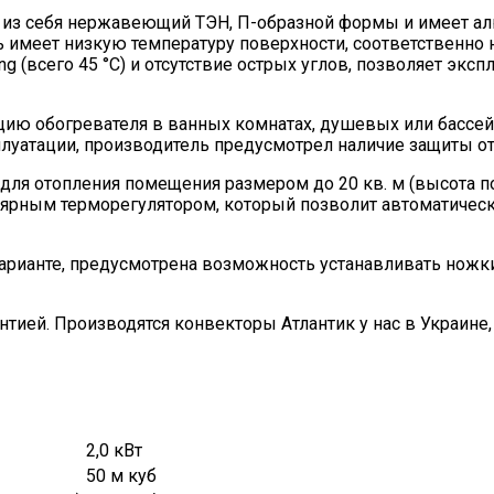
 из себя нержавеющий ТЭН, П-образной формы и имеет а
ь имеет низкую температуру поверхности, соответственно 
ng (всего 45 °С) и отсутствие острых углов, позволяет эксп
ию обогревателя в ванных комнатах, душевых или бассейна
плуатации, производитель предусмотрел наличие защиты от
для отопления помещения размером до 20 кв. м (высота по
ярным терморегулятором, который позволит автоматичес
арианте, предусмотрена возможность устанавливать ножки
тией. Производятся конвекторы Атлантик у нас в Украине,
2,0 кВт
50 м куб