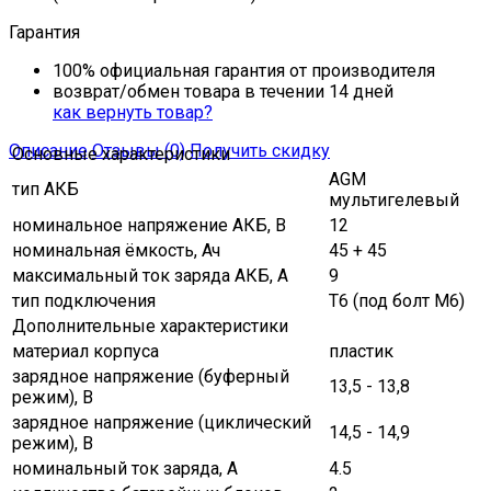
Гарантия
100% официальная гарантия от производителя
возврат/обмен товара в течении 14 дней
как вернуть товар?
Описание
Отзывы (0)
Получить скидку
Основные характеристики
AGM
тип АКБ
мультигелевый
номинальное напряжение АКБ, В
12
номинальная ёмкость, Ач
45 + 45
максимальный ток заряда АКБ, A
9
тип подключения
Т6 (под болт М6)
Дополнительные характеристики
материал корпуса
пластик
зарядное напряжение (буферный
13,5 - 13,8
режим), В
зарядное напряжение (циклический
14,5 - 14,9
режим), В
номинальный ток заряда, А
4.5